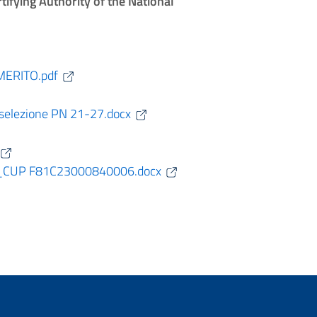
tifying Authority of the National
MERITO.pdf
selezione PN 21-27.docx
ne_CUP F81C23000840006.docx