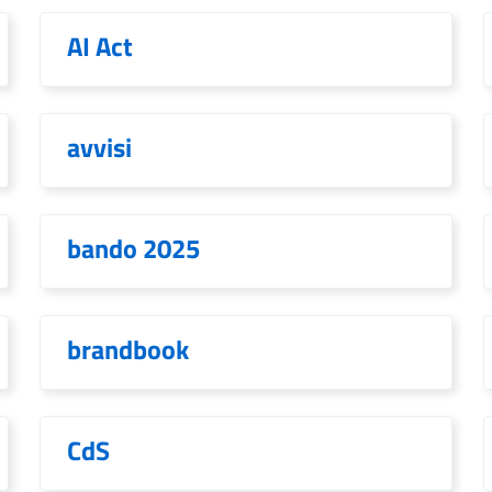
AI Act
avvisi
bando 2025
brandbook
CdS