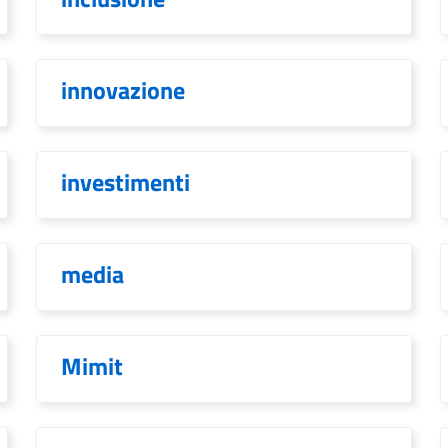
innovazione
investimenti
media
Mimit