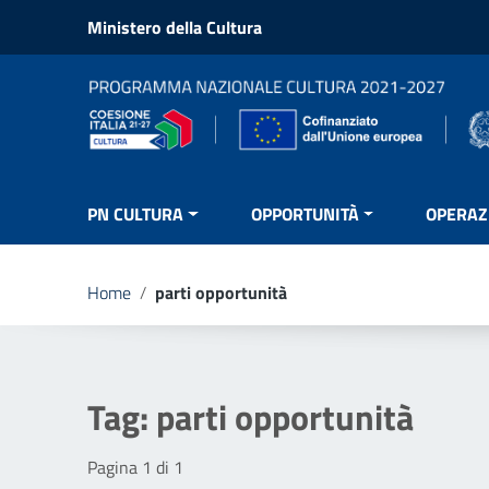
Vai ai contenuti
Ministero della Cultura
Vai al menu di navigazione
Vai al footer
PN CULTURA
OPPORTUNITÀ
OPERAZ
Home
/
parti opportunità
Tag:
parti opportunità
Pagina 1 di 1