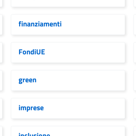
finanziamenti
FondiUE
green
imprese
inclusione