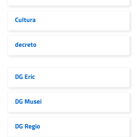
Cultura
decreto
DG Eric
DG Musei
DG Regio