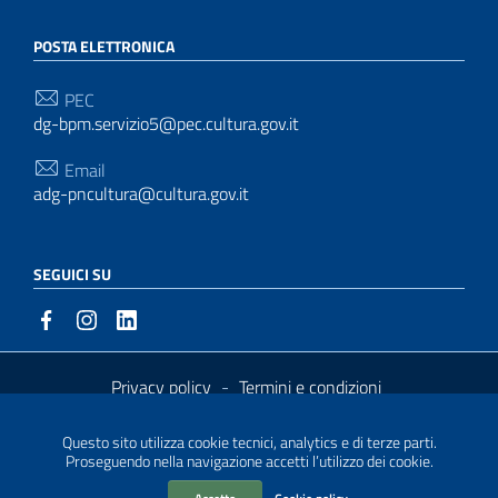
POSTA ELETTRONICA
PEC
dg-bpm.servizio5@pec.cultura.gov.it
Email
adg-pncultura@cultura.gov.it
SEGUICI SU
Privacy policy
-
Termini e condizioni
Sezione Link Utili
Cookie policy
| Realizzato con
WordPress
|
Tema grafico
Ital
Questo sito utilizza cookie tecnici, analytics e di terze parti.
Proseguendo nella navigazione accetti l’utilizzo dei cookie.