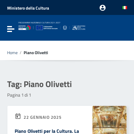
Vai ai contenuti
Vai al menu di navigazione
Ministero della Cultura
Vai al footer
Attiva / disattiva la navigazione
Home
/
Piano Olivetti
Tag:
Piano Olivetti
Pagina 1 di 1
22 GENNAIO 2025
Piano Olivetti per la Cultura. La