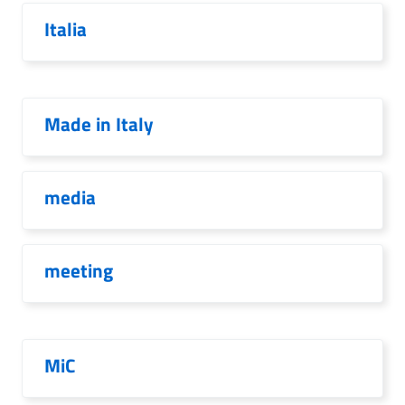
Italia
Made in Italy
media
meeting
MiC