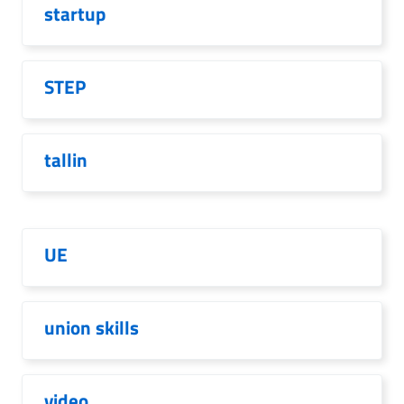
startup
STEP
tallin
UE
union skills
video