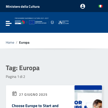
Vai ai contenuti
Vai al menu di navigazione
Ministero della Cultura
Vai al footer
Attiva / disattiva la navigazione
Home
/
Europa
Tag:
Europa
Pagina 1 di 2
27 GIUGNO 2025
Choose Europe to Start and