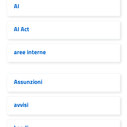
AI
AI Act
aree interne
Assunzioni
avvisi