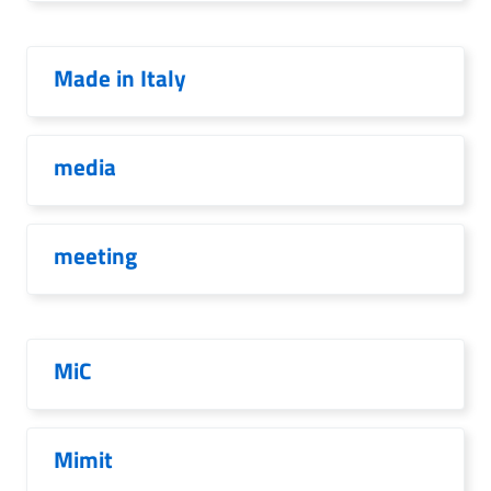
Made in Italy
media
meeting
MiC
Mimit