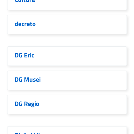
decreto
DG Eric
DG Musei
DG Regio