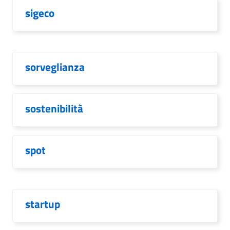
sigeco
sorveglianza
sostenibilità
spot
startup