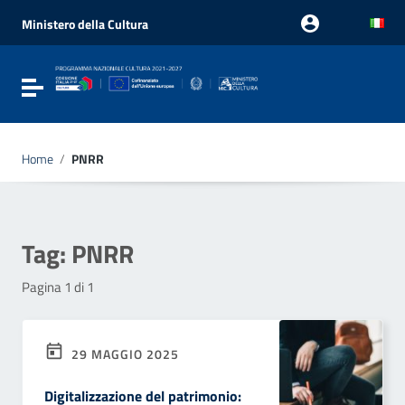
Vai ai contenuti
Vai al menu di navigazione
Ministero della Cultura
Vai al footer
Attiva / disattiva la navigazione
Home
/
PNRR
Tag:
PNRR
Pagina 1 di 1
29 MAGGIO 2025
Digitalizzazione del patrimonio: