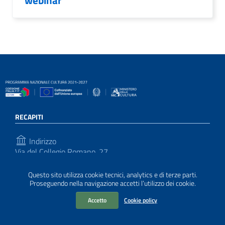
webinar
RECAPITI
Indirizzo
Via del Collegio Romano, 27
00186, Roma
Questo sito utilizza cookie tecnici, analytics e di terze parti.
Telefono
Proseguendo nella navigazione accetti l’utilizzo dei cookie.
(+39) 06 672 320 60
Accetto
Cookie policy