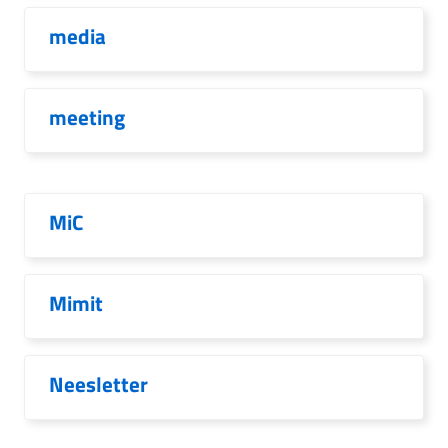
media
meeting
MiC
Mimit
Neesletter