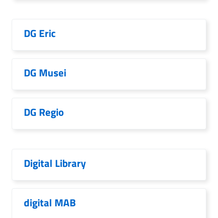
DG Eric
DG Musei
DG Regio
Digital Library
digital MAB